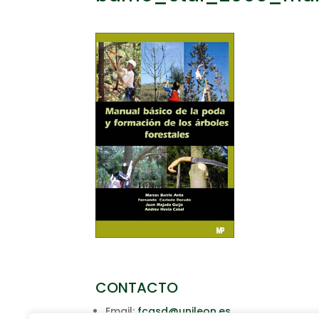
CONTACTO
Email:
fcasd@unileon.es