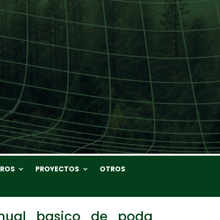
BROS
PROYECTOS
OTROS
nual_basico_de_poda