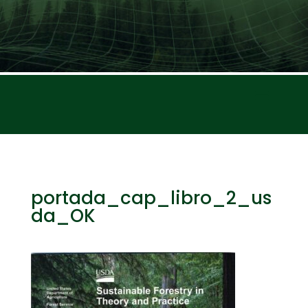
portada_cap_libro_2_us
da_OK